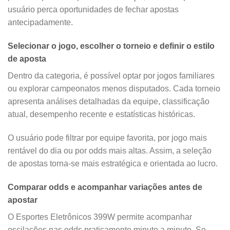
usuário perca oportunidades de fechar apostas
antecipadamente.
Selecionar o jogo, escolher o torneio e definir o estilo
de aposta
Dentro da categoria, é possível optar por jogos familiares
ou explorar campeonatos menos disputados. Cada torneio
apresenta análises detalhadas da equipe, classificação
atual, desempenho recente e estatísticas históricas.
O usuário pode filtrar por equipe favorita, por jogo mais
rentável do dia ou por odds mais altas. Assim, a seleção
de apostas torna-se mais estratégica e orientada ao lucro.
Comparar odds e acompanhar variações antes de
apostar
O Esportes Eletrônicos 399W permite acompanhar
oscilações nas odds praticamente minuto a minuto. Se