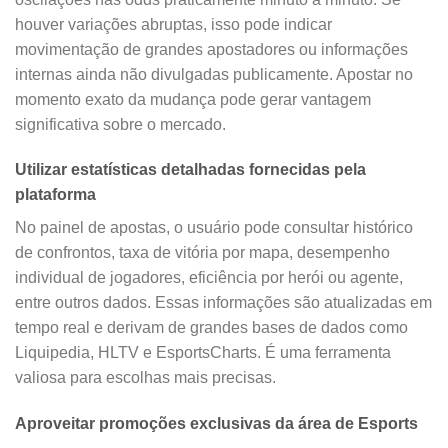
houver variações abruptas, isso pode indicar
movimentação de grandes apostadores ou informações
internas ainda não divulgadas publicamente. Apostar no
momento exato da mudança pode gerar vantagem
significativa sobre o mercado.
Utilizar estatísticas detalhadas fornecidas pela
plataforma
No painel de apostas, o usuário pode consultar histórico
de confrontos, taxa de vitória por mapa, desempenho
individual de jogadores, eficiência por herói ou agente,
entre outros dados. Essas informações são atualizadas em
tempo real e derivam de grandes bases de dados como
Liquipedia, HLTV e EsportsCharts. É uma ferramenta
valiosa para escolhas mais precisas.
Aproveitar promoções exclusivas da área de Esports