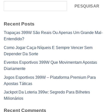
PESQUISAR
Recent Posts
Trapaças 399W São Reais Ou Apenas Um Grande Mal-
Entendido?
Como Jogar Caça-Níqueis E Sempre Vencer Sem
Depender Da Sorte
Eventos Esportivos 399W Que Movimentam Apostas
Diariamente
Jogos Esportivos 399W – Plataforma Premium Para
Apostas Táticas
Jackpot Da Loteria 399w: Segredo Para Bilhetes
Milionários
Recent Comments