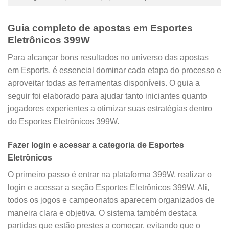
Guia completo de apostas em Esportes
Eletrônicos 399W
Para alcançar bons resultados no universo das apostas
em Esports, é essencial dominar cada etapa do processo e
aproveitar todas as ferramentas disponíveis. O guia a
seguir foi elaborado para ajudar tanto iniciantes quanto
jogadores experientes a otimizar suas estratégias dentro
do Esportes Eletrônicos 399W.
Fazer login e acessar a categoria de Esportes
Eletrônicos
O primeiro passo é entrar na plataforma 399W, realizar o
login e acessar a seção Esportes Eletrônicos 399W. Ali,
todos os jogos e campeonatos aparecem organizados de
maneira clara e objetiva. O sistema também destaca
partidas que estão prestes a começar, evitando que o