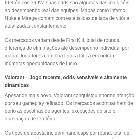
Eletrônicos 399W, suas odds são algumas das mais fiéis
ao desempenho real das equipes. Mapas como Inferno,
Nuke e Mirage contam com estatísticas de taxa de vitória
atualizadas constantemente.
Os mercados variam desde First Kill, total de rounds,
diferença de eliminações até desempenho individual por
mapa. Jogadores com boa leitura tática encontram
inúmeras oportunidades de lucro.
Valorant – Jogo recente, odds sensíveis e altamente
dinâmicas
Apesar de mais novo, Valorant conquistou enorme atenção
por seu gameplay refinado. Os mercados acompanham de
perto as escolhas de agentes, execuções de site e
dominação de território.
Os tipos de aposta incluem handicaps por round, total de