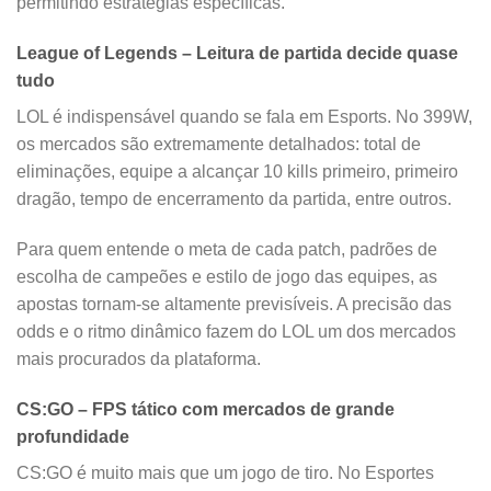
permitindo estratégias específicas.
League of Legends – Leitura de partida decide quase
tudo
LOL é indispensável quando se fala em Esports. No 399W,
os mercados são extremamente detalhados: total de
eliminações, equipe a alcançar 10 kills primeiro, primeiro
dragão, tempo de encerramento da partida, entre outros.
Para quem entende o meta de cada patch, padrões de
escolha de campeões e estilo de jogo das equipes, as
apostas tornam-se altamente previsíveis. A precisão das
odds e o ritmo dinâmico fazem do LOL um dos mercados
mais procurados da plataforma.
CS:GO – FPS tático com mercados de grande
profundidade
CS:GO é muito mais que um jogo de tiro. No Esportes