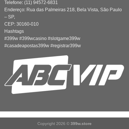
Telefone: (11) 94572-6831
Endereço: Rua das Palmeiras 218, Bela Vista, São Paulo
– SP,
CEP: 30160-010
Hashtags
#399w #399wcasino #slotgame399w
#casadeapostas399w #registrar399w
Copyright 2026 ©
399w.store