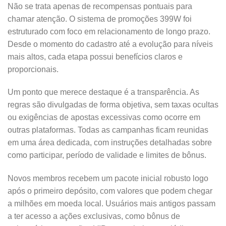
Não se trata apenas de recompensas pontuais para
chamar atenção. O sistema de promoções 399W foi
estruturado com foco em relacionamento de longo prazo.
Desde o momento do cadastro até a evolução para níveis
mais altos, cada etapa possui benefícios claros e
proporcionais.
Um ponto que merece destaque é a transparência. As
regras são divulgadas de forma objetiva, sem taxas ocultas
ou exigências de apostas excessivas como ocorre em
outras plataformas. Todas as campanhas ficam reunidas
em uma área dedicada, com instruções detalhadas sobre
como participar, período de validade e limites de bônus.
Novos membros recebem um pacote inicial robusto logo
após o primeiro depósito, com valores que podem chegar
a milhões em moeda local. Usuários mais antigos passam
a ter acesso a ações exclusivas, como bônus de