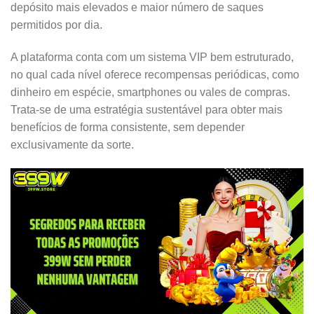
depósito mais elevados e maior número de saques
permitidos por dia.
A plataforma conta com um sistema VIP bem estruturado,
no qual cada nível oferece recompensas periódicas, como
dinheiro em espécie, smartphones ou vales de compras.
Trata-se de uma estratégia sustentável para obter mais
benefícios de forma consistente, sem depender
exclusivamente da sorte.