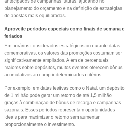
antecipados de campanhas futuras, ajudando no
planejamento do orçamento e na definição de estratégias
de apostas mais equilibradas.
Aproveite períodos especiais como finais de semana e
feriados
Em horários considerados estratégicos ou durante datas
comemorativas, os valores das promoções costumam ser
significativamente ampliados. Além de percentuais
maiores sobre depósitos, muitos eventos oferecem bônus
acumulativos ao cumprir determinados critérios.
Por exemplo, em datas festivas como o Natal, um depósito
de 1 milhão pode gerar um retorno de até 1,5 milhão
graças à combinação de bônus de recarga e campanhas
sazonais. Esses períodos representam oportunidades
ideais para maximizar o retorno sem aumentar
proporcionalmente o investimento.