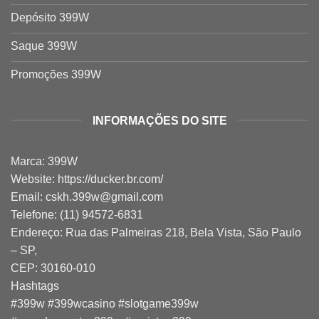
Depósito 399W
Saque 399W
Promoções 399W
INFORMAÇÕES DO SITE
Marca: 399W
Website:
https://ducker.br.com/
Email:
cskh.399w@gmail.com
Telefone: (11) 94572-6831
Endereço: Rua das Palmeiras 218, Bela Vista, São Paulo
– SP,
CEP: 30160-010
Hashtags
#399w #399wcasino #slotgame399w