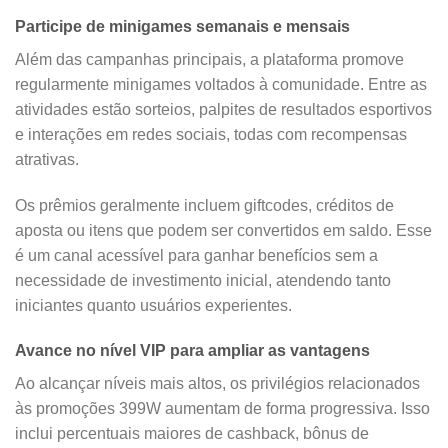
Participe de minigames semanais e mensais
Além das campanhas principais, a plataforma promove
regularmente minigames voltados à comunidade. Entre as
atividades estão sorteios, palpites de resultados esportivos
e interações em redes sociais, todas com recompensas
atrativas.
Os prêmios geralmente incluem giftcodes, créditos de
aposta ou itens que podem ser convertidos em saldo. Esse
é um canal acessível para ganhar benefícios sem a
necessidade de investimento inicial, atendendo tanto
iniciantes quanto usuários experientes.
Avance no nível VIP para ampliar as vantagens
Ao alcançar níveis mais altos, os privilégios relacionados
às promoções 399W aumentam de forma progressiva. Isso
inclui percentuais maiores de cashback, bônus de