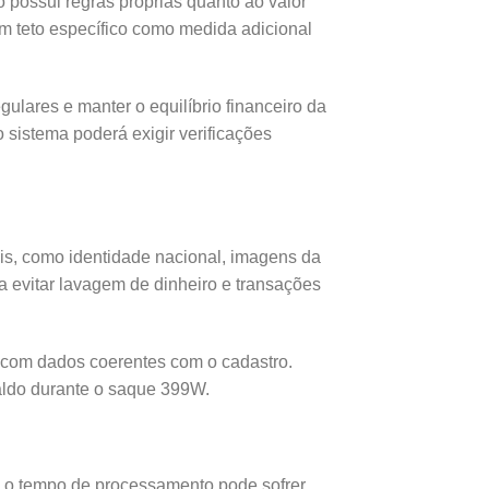
o possui regras próprias quanto ao valor
um teto específico como medida adicional
egulares e manter o equilíbrio financeiro da
o sistema poderá exigir verificações
is, como identidade nacional, imagens da
ra evitar lavagem de dinheiro e transações
 com dados coerentes com o cadastro.
saldo durante o saque 399W.
 o tempo de processamento pode sofrer