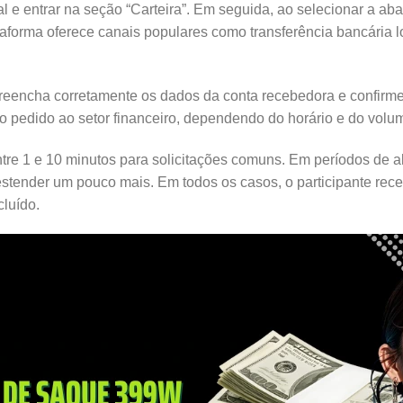
l e entrar na seção “Carteira”. Em seguida, ao selecionar a aba
forma oferece canais populares como transferência bancária loc
reencha corretamente os dados da conta recebedora e confirme 
pedido ao setor financeiro, dependendo do horário e do volu
tre 1 e 10 minutos para solicitações comuns. Em períodos de
 estender um pouco mais. Em todos os casos, o participante rec
luído.