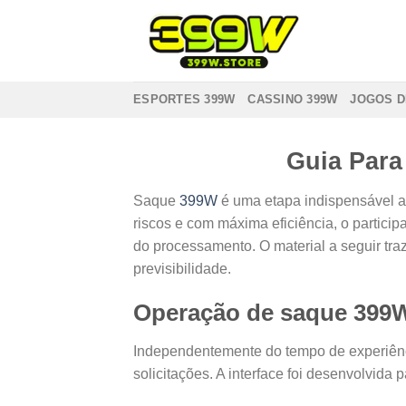
Skip
to
content
ESPORTES 399W
CASSINO 399W
JOGOS D
Guia Par
Saque
399W
é uma etapa indispensável a
riscos e com máxima eficiência, o partici
do processamento. O material a seguir tra
previsibilidade.
Operação de saque 399
Independentemente do tempo de experiên
solicitações. A interface foi desenvolvida 