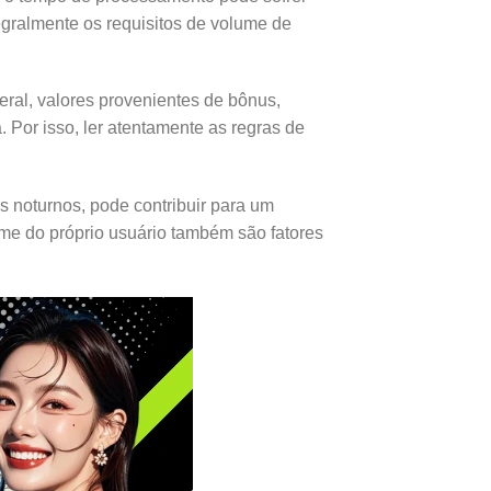
gralmente os requisitos de volume de
ral, valores provenientes de bônus,
 Por isso, ler atentamente as regras de
s noturnos, pode contribuir para um
me do próprio usuário também são fatores