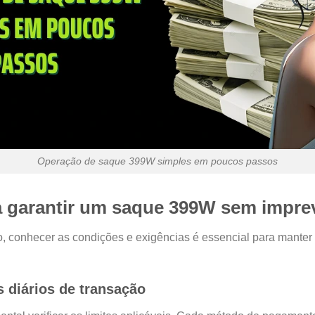
Operação de saque 399W simples em poucos passos
a garantir um saque 399W sem impre
 conhecer as condições e exigências é essencial para manter o
s diários de transação