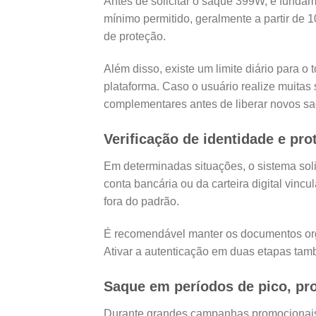
Antes de solicitar o saque 399W, é fundam
mínimo permitido, geralmente a partir de 
de proteção.
Além disso, existe um limite diário para o t
plataforma. Caso o usuário realize muitas 
complementares antes de liberar novos s
Verificação de identidade e pro
Em determinadas situações, o sistema sol
conta bancária ou da carteira digital vinc
fora do padrão.
É recomendável manter os documentos org
Ativar a autenticação em duas etapas tamb
Saque em períodos de pico, pr
Durante grandes campanhas promocionais