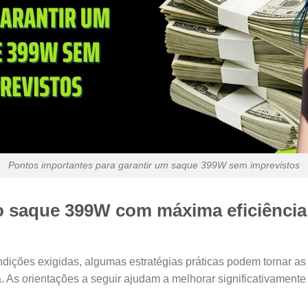
Pontos importantes para garantir um saque 399W sem imprevistos
o saque 399W com máxima eficiência e
ções exigidas, algumas estratégias práticas podem tornar as tr
. As orientações a seguir ajudam a melhorar significativamente