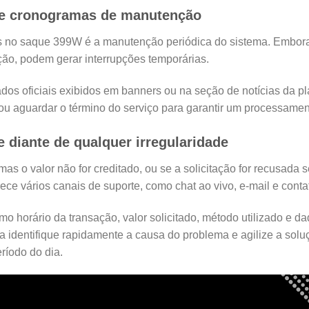
 e cronogramas de manutenção
 no saque 399W é a manutenção periódica do sistema. Embora 
ção, podem gerar interrupções temporárias.
 oficiais exibidos em banners ou na seção de notícias da pla
ou aguardar o término do serviço para garantir um processament
 diante de qualquer irregularidade
s o valor não for creditado, ou se a solicitação for recusada s
rece vários canais de suporte, como chat ao vivo, e-mail e conta
o horário da transação, valor solicitado, método utilizado e d
 identifique rapidamente a causa do problema e agilize a solu
ríodo do dia.