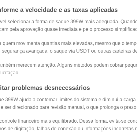
forme a velocidade e as taxas aplicadas
sível selecionar a forma de saque 399W mais adequada. Quando 
tacam pela aprovação quase imediata e pelo processo simplifica
para quem movimenta quantias mais elevadas, mesmo que o tem
 e segurança avançada, o saque via USDT ou outras carteiras 
também merecem atenção. Alguns métodos podem cobrar pequenas 
icitação.
vitar problemas desnecessários
ue 399W ajuda a contornar limites do sistema e diminui a carg
de ser direcionado para revisão manual, o que prolonga o prazo
controle financeiro mais equilibrado. Dessa forma, evita-se co
rros de digitação, falhas de conexão ou informações incorretas