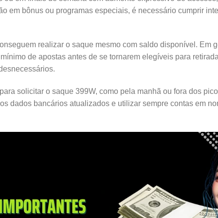
ão em bônus ou programas especiais, é necessário cumprir inte
onseguem realizar o saque mesmo com saldo disponível. Em ge
nimo de apostas antes de se tornarem elegíveis para retirada.
 desnecessários.
s para solicitar o saque 399W, como pela manhã ou fora dos pico
os dados bancários atualizados e utilizar sempre contas em no