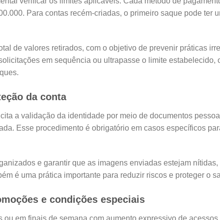
ental verificar os limites aplicáveis. Cada método de pagament
100.000. Para contas recém-criadas, o primeiro saque pode ter 
otal de valores retirados, com o objetivo de prevenir práticas irr
solicitações em sequência ou ultrapasse o limite estabelecido, 
aques.
teção da conta
icita a validação da identidade por meio de documentos pessoa
ulada. Esse procedimento é obrigatório em casos específicos pa
anizados e garantir que as imagens enviadas estejam nítidas,
ém é uma prática importante para reduzir riscos e proteger o 
omoções e condições especiais
 ou em finais de semana com aumento expressivo de acessos,