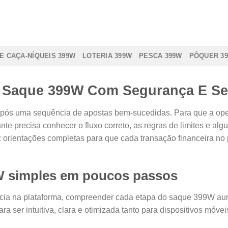
E CAÇA-NÍQUEIS 399W
LOTERIA 399W
PESCA 399W
PÔQUER 3
a Saque 399W Com Segurança E Se
pós uma sequência de apostas bem-sucedidas. Para que a oper
pante precisa conhecer o fluxo correto, as regras de limites e 
z orientações completas para que cada transação financeira no
W simples em poucos passos
cia na plataforma, compreender cada etapa do saque 399W au
para ser intuitiva, clara e otimizada tanto para dispositivos mó