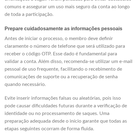
comuns e assegurar um uso mais seguro da conta ao longo
de toda a participação.
Prepare cuidadosamente as informações pessoais
Antes de iniciar o processo, o membro deve definir
claramente o número de telefone que será utilizado para
receber o código OTP. Esse dado é fundamental para
validar a conta. Além disso, recomenda-se utilizar um e-mail
pessoal de uso frequente, facilitando o recebimento de
comunicações de suporte ou a recuperação de senha
quando necessário.
Evite inserir informações falsas ou aleatórias, pois isso
pode causar dificuldades futuras durante a verificação de
identidade ou no processamento de saques. Uma
preparação adequada desde o início garante que todas as
etapas seguintes ocorram de forma fluida.