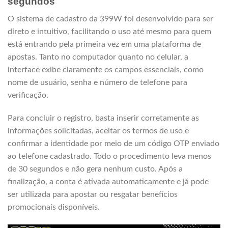
segundos
O sistema de cadastro da 399W foi desenvolvido para ser
direto e intuitivo, facilitando o uso até mesmo para quem
está entrando pela primeira vez em uma plataforma de
apostas. Tanto no computador quanto no celular, a
interface exibe claramente os campos essenciais, como
nome de usuário, senha e número de telefone para
verificação.
Para concluir o registro, basta inserir corretamente as
informações solicitadas, aceitar os termos de uso e
confirmar a identidade por meio de um código OTP enviado
ao telefone cadastrado. Todo o procedimento leva menos
de 30 segundos e não gera nenhum custo. Após a
finalização, a conta é ativada automaticamente e já pode
ser utilizada para apostar ou resgatar benefícios
promocionais disponíveis.