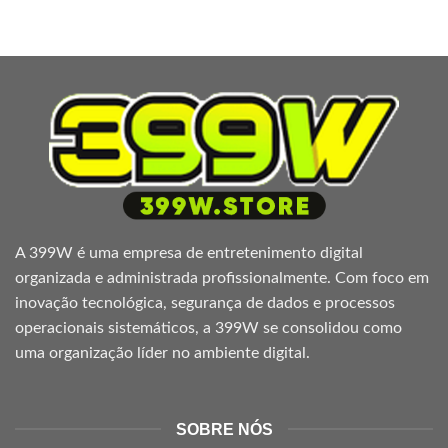
A
399W
é uma empresa de entretenimento digital
organizada e administrada profissionalmente. Com foco em
inovação tecnológica, segurança de dados e processos
operacionais sistemáticos, a 399W se consolidou como
uma organização líder no ambiente digital.
SOBRE NÓS