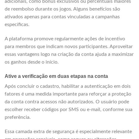
adicionais, como bônus exclusivos ou percentuais maiores
de reembolso durante os jogos. Alguns benefícios são
ativados apenas para contas vinculadas a campanhas
específicas.
A plataforma promove regularmente ações de incentivo
para membros que indicam novos participantes. Aproveitar
essas vantagens logo na criação da conta ajuda a maximizar
os ganhos desde o início.
Ative a verificação em duas etapas na conta
Após concluir o cadastro, habilitar a autenticação em dois
fatores é uma medida importante para reforçar a proteção
da conta contra acessos não autorizados. O usuário pode
escolher receber códigos por SMS ou e-mail, conforme sua
preferência.
Essa camada extra de segurança é especialmente relevante