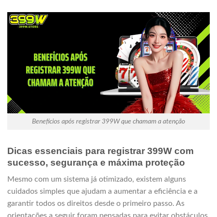
Benefícios após registrar 399W que chamam a atenção
Dicas essenciais para registrar 399W com
sucesso, segurança e máxima proteção
Mesmo com um sistema já otimizado, existem alguns
cuidados simples que ajudam a aumentar a eficiência e a
garantir todos os direitos desde o primeiro passo. As
orientações a seguir foram pensadas para evitar obstáculos