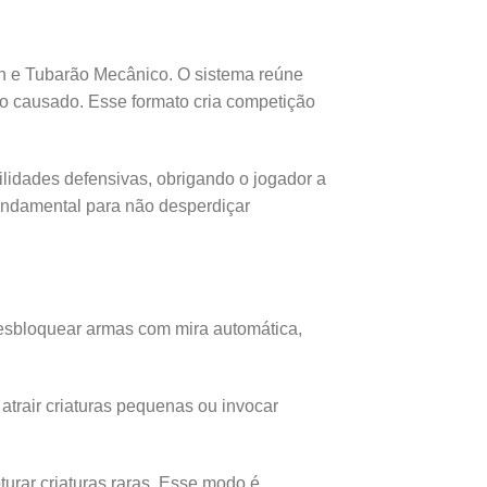
en e Tubarão Mecânico. O sistema reúne
o causado. Esse formato cria competição
lidades defensivas, obrigando o jogador a
fundamental para não desperdiçar
esbloquear armas com mira automática,
trair criaturas pequenas ou invocar
urar criaturas raras. Esse modo é