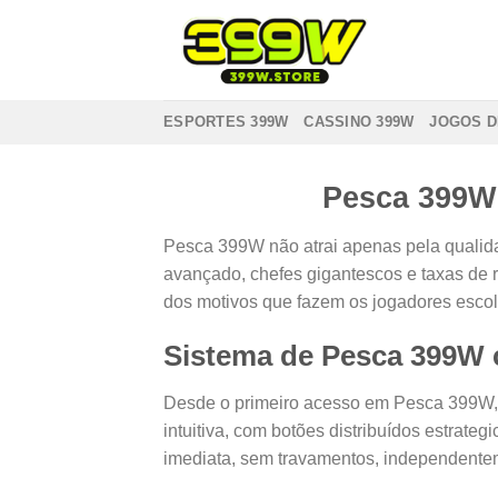
Skip
to
content
ESPORTES 399W
CASSINO 399W
JOGOS D
Pesca 399W
Pesca 399W não atrai apenas pela qualida
avançado, chefes gigantescos e taxas de r
dos motivos que fazem os jogadores esc
Sistema de Pesca 399W c
Desde o primeiro acesso em Pesca 399W, já
intuitiva, com botões distribuídos estrateg
imediata, sem travamentos, independenteme