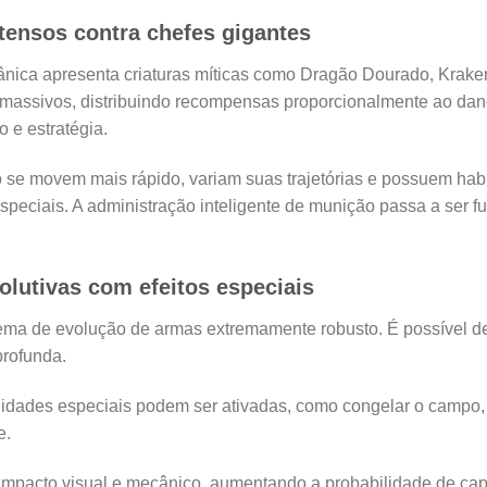
tensos contra chefes gigantes
ânica apresenta criaturas míticas como Dragão Dourado, Krak
 massivos, distribuindo recompensas proporcionalmente ao dan
o e estratégia.
 se movem mais rápido, variam suas trajetórias e possuem habi
especiais. A administração inteligente de munição passa a ser 
olutivas com efeitos especiais
ema de evolução de armas extremamente robusto. É possível d
 profunda.
idades especiais podem ser ativadas, como congelar o campo, a
e.
impacto visual e mecânico, aumentando a probabilidade de capt