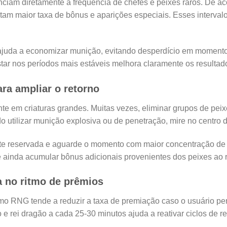
enciam diretamente a frequência de chefes e peixes raros. De ac
tam maior taxa de bônus e aparições especiais. Esses intervalo
 ajuda a economizar munição, evitando desperdício em momen
tar nos períodos mais estáveis melhora claramente os resultad
ra ampliar o retorno
nte em criaturas grandes. Muitas vezes, eliminar grupos de pe
o utilizar munição explosiva ou de penetração, mire no centro 
te reservada e aguarde o momento com maior concentração de cr
e ainda acumular bônus adicionais provenientes dos peixes ao r
da no ritmo de prêmios
mo RNG tende a reduzir a taxa de premiação caso o usuário p
o e rei dragão a cada 25-30 minutos ajuda a reativar ciclos de 