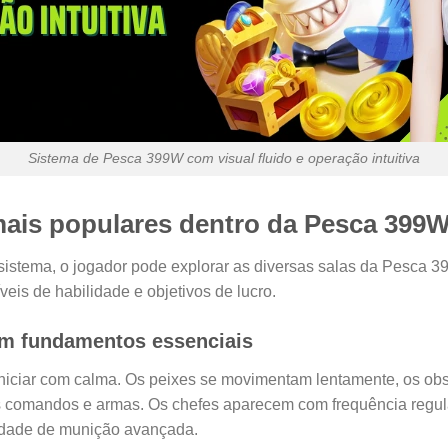
Sistema de Pesca 399W com visual fluido e operação intuitiva
mais populares dentro da Pesca 399
istema, o jogador pode explorar as diversas salas da Pesca 3
íveis de habilidade e objetivos de lucro.
 em fundamentos essenciais
 iniciar com calma. Os peixes se movimentam lentamente, os o
os comandos e armas. Os chefes aparecem com frequência regul
idade de munição avançada.