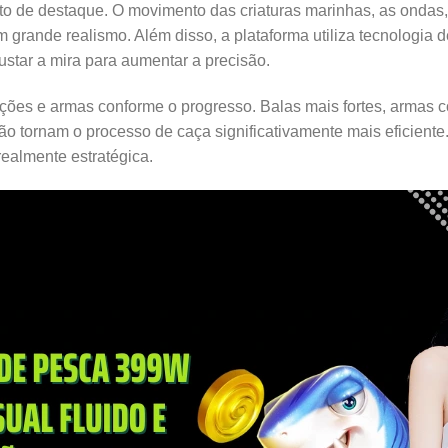
nto de destaque. O movimento das criaturas marinhas, as ondas
 grande realismo. Além disso, a plataforma utiliza tecnologia d
ustar a mira para aumentar a precisão.
ões e armas conforme o progresso. Balas mais fortes, armas c
o tornam o processo de caça significativamente mais eficiente.
 realmente estratégica.