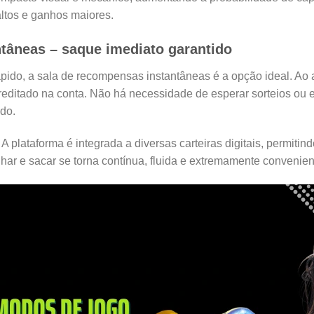
altos e ganhos maiores.
âneas – saque imediato garantido
pido, a sala de recompensas instantâneas é a opção ideal. Ao 
reditado na conta. Não há necessidade de esperar sorteios ou 
do.
A plataforma é integrada a diversas carteiras digitais, permiti
ar e sacar se torna contínua, fluida e extremamente convenien