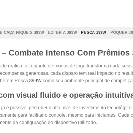
E CAÇA-NÍQUEIS 399W
LOTERIA 399W
PESCA 399W
PÔQUER 3
 – Combate Intenso Com Prêmios 
de gráfica; o conjunto de modos de jogo transforma cada sess
ecompensa generosas, cada disparo tem real impacto no resulta
olherem Pesca
399W
como seu ambiente principal de competiçã
om visual fluido e operação intuitiv
 é possível perceber o alto nível de investimento tecnológico.
icamente para facilitar o controle, mesmo para iniciantes. Cada 
nte da configuração do dispositivo utilizado.