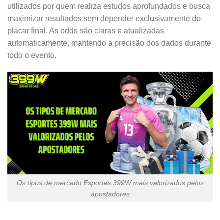
utilizados por quem realiza estudos aprofundados e busca
maximizar resultados sem depender exclusivamente do
placar final. As odds são claras e atualizadas
automaticamente, mantendo a precisão dos dados durante
todo o evento.
Os tipos de mercado Esportes 399W mais valorizados pelos
apostadores