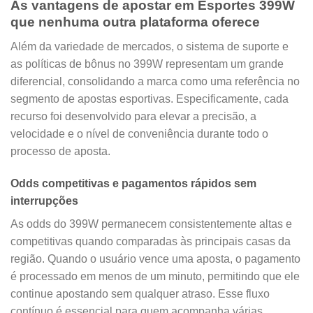
As vantagens de apostar em Esportes 399W
que nenhuma outra plataforma oferece
Além da variedade de mercados, o sistema de suporte e
as políticas de bônus no 399W representam um grande
diferencial, consolidando a marca como uma referência no
segmento de apostas esportivas. Especificamente, cada
recurso foi desenvolvido para elevar a precisão, a
velocidade e o nível de conveniência durante todo o
processo de aposta.
Odds competitivas e pagamentos rápidos sem
interrupções
As odds do 399W permanecem consistentemente altas e
competitivas quando comparadas às principais casas da
região. Quando o usuário vence uma aposta, o pagamento
é processado em menos de um minuto, permitindo que ele
continue apostando sem qualquer atraso. Esse fluxo
contínuo é essencial para quem acompanha várias