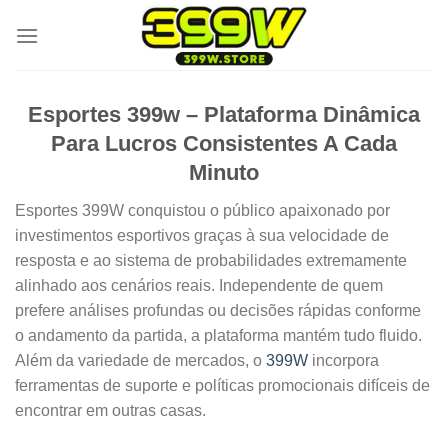
Skip
to
content
Esportes 399w – Plataforma Dinâmica
Para Lucros Consistentes A Cada
Minuto
Esportes 399W conquistou o público apaixonado por
investimentos esportivos graças à sua velocidade de
resposta e ao sistema de probabilidades extremamente
alinhado aos cenários reais. Independente de quem
prefere análises profundas ou decisões rápidas conforme
o andamento da partida, a plataforma mantém tudo fluido.
Além da variedade de mercados, o
399W
incorpora
ferramentas de suporte e políticas promocionais difíceis de
encontrar em outras casas.