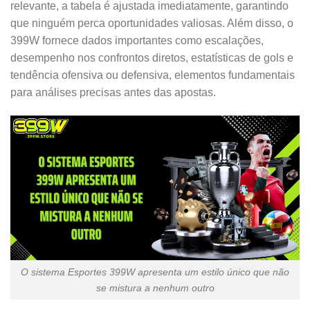
relevante, a tabela é ajustada imediatamente, garantindo
que ninguém perca oportunidades valiosas. Além disso, o
399W fornece dados importantes como escalações,
desempenho nos confrontos diretos, estatísticas de gols e
tendência ofensiva ou defensiva, elementos fundamentais
para análises precisas antes das apostas.
O sistema Esportes 399W apresenta um estilo único que não
se mistura a nenhum outro