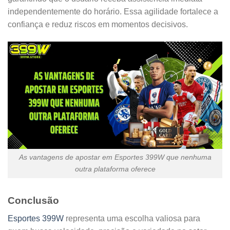
independentemente do horário. Essa agilidade fortalece a
confiança e reduz riscos em momentos decisivos.
As vantagens de apostar em Esportes 399W que nenhuma
outra plataforma oferece
Conclusão
Esportes 399W
representa uma escolha valiosa para