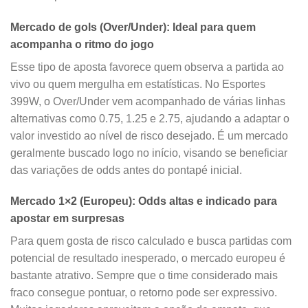
Mercado de gols (Over/Under): Ideal para quem
acompanha o ritmo do jogo
Esse tipo de aposta favorece quem observa a partida ao
vivo ou quem mergulha em estatísticas. No Esportes
399W, o Over/Under vem acompanhado de várias linhas
alternativas como 0.75, 1.25 e 2.75, ajudando a adaptar o
valor investido ao nível de risco desejado. É um mercado
geralmente buscado logo no início, visando se beneficiar
das variações de odds antes do pontapé inicial.
Mercado 1×2 (Europeu): Odds altas e indicado para
apostar em surpresas
Para quem gosta de risco calculado e busca partidas com
potencial de resultado inesperado, o mercado europeu é
bastante atrativo. Sempre que o time considerado mais
fraco consegue pontuar, o retorno pode ser expressivo.