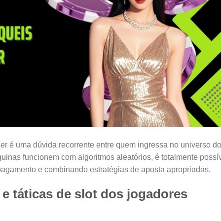
 é uma dúvida recorrente entre quem ingressa no universo d
uinas funcionem com algoritmos aleatórios, é totalmente possí
pagamento e combinando estratégias de aposta apropriadas.
 e táticas de slot dos jogadores