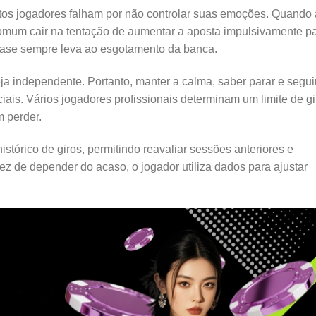
os jogadores falham por não controlar suas emoções. Quando 
omum cair na tentação de aumentar a aposta impulsivamente p
quase sempre leva ao esgotamento da banca.
a independente. Portanto, manter a calma, saber parar e segui
iais. Vários jogadores profissionais determinam um limite de gi
 perder.
stórico de giros, permitindo reavaliar sessões anteriores e
ez de depender do acaso, o jogador utiliza dados para ajustar