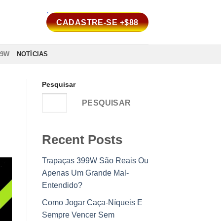
CADASTRE-SE +$88
99W
NOTÍCIAS
Pesquisar
PESQUISAR
Recent Posts
Trapaças 399W São Reais Ou
Apenas Um Grande Mal-
Entendido?
Como Jogar Caça-Níqueis E
Sempre Vencer Sem