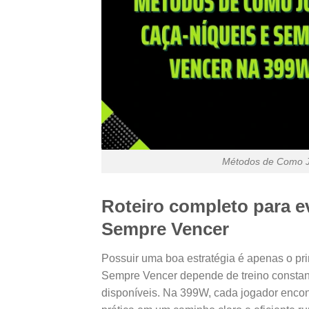
Métodos de Como J
Roteiro completo para e
Sempre Vencer
Possuir uma boa estratégia é apenas o pr
Sempre Vencer depende de treino constant
disponíveis. Na 399W, cada jogador encont