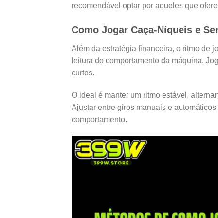
recomendável optar por aqueles que ofe
Como Jogar Caça-Níqueis e Sem
Além da estratégia financeira, o ritmo de
leitura do comportamento da máquina. Jo
curtos.
O ideal é manter um ritmo estável, alter
Ajustar entre giros manuais e automáticos 
comportamento.