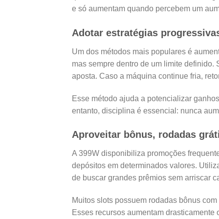
e só aumentam quando percebem um aumen
Adotar estratégias progressiva
Um dos métodos mais populares é aument
mas sempre dentro de um limite definido. 
aposta. Caso a máquina continue fria, reto
Esse método ajuda a potencializar ganhos 
entanto, disciplina é essencial: nunca aume
Aproveitar bônus, rodadas grát
A 399W disponibiliza promoções frequentes
depósitos em determinados valores. Utiliz
de buscar grandes prêmios sem arriscar cap
Muitos slots possuem rodadas bônus com mu
Esses recursos aumentam drasticamente o p