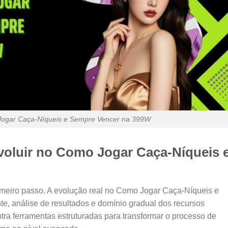
ogar Caça-Níqueis e Sempre Vencer na 399W
voluir no Como Jogar Caça-Níqueis 
imeiro passo. A evolução real no Como Jogar Caça-Níqueis e
e, análise de resultados e domínio gradual dos recursos
ra ferramentas estruturadas para transformar o processo de