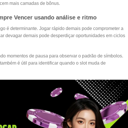
recem mais camadas de bônus.
pre Vencer usando análise e ritmo
 jogo é determinante. Jogar rápido demais pode comprometer a
gar devagar demais pode desperdiçar oportunidades em ciclos
nando momentos de pausa para observar o padrão de símbolos.
também é útil para identificar quando o slot muda de