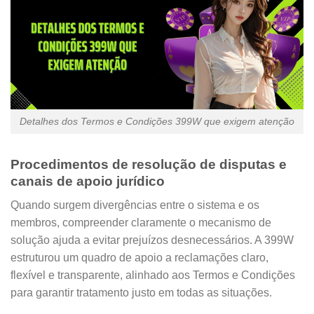
Detalhes dos Termos e Condições 399W que exigem atenção
Procedimentos de resolução de disputas e
canais de apoio jurídico
Quando surgem divergências entre o sistema e os
membros, compreender claramente o mecanismo de
solução ajuda a evitar prejuízos desnecessários. A 399W
estruturou um quadro de apoio a reclamações claro,
flexível e transparente, alinhado aos Termos e Condições
para garantir tratamento justo em todas as situações.