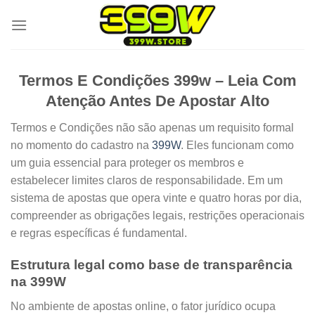
Skip
to
content
Termos E Condições 399w – Leia Com
Atenção Antes De Apostar Alto
Termos e Condições não são apenas um requisito formal
no momento do cadastro na
399W
. Eles funcionam como
um guia essencial para proteger os membros e
estabelecer limites claros de responsabilidade. Em um
sistema de apostas que opera vinte e quatro horas por dia,
compreender as obrigações legais, restrições operacionais
e regras específicas é fundamental.
Estrutura legal como base de transparência
na 399W
No ambiente de apostas online, o fator jurídico ocupa