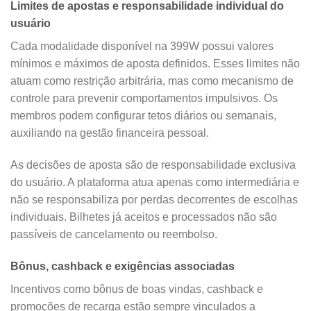
Limites de apostas e responsabilidade individual do
usuário
Cada modalidade disponível na 399W possui valores
mínimos e máximos de aposta definidos. Esses limites não
atuam como restrição arbitrária, mas como mecanismo de
controle para prevenir comportamentos impulsivos. Os
membros podem configurar tetos diários ou semanais,
auxiliando na gestão financeira pessoal.
As decisões de aposta são de responsabilidade exclusiva
do usuário. A plataforma atua apenas como intermediária e
não se responsabiliza por perdas decorrentes de escolhas
individuais. Bilhetes já aceitos e processados não são
passíveis de cancelamento ou reembolso.
Bônus, cashback e exigências associadas
Incentivos como bônus de boas vindas, cashback e
promoções de recarga estão sempre vinculados a