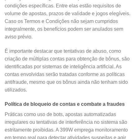
condições específicas. Entre elas estão requisitos de
volume de apostas, prazos de validade e jogos elegíveis.
Caso os Termos e Condições não sejam cumpridos
integralmente, os benefícios podem ser anulados sem
aviso prévio.
É importante destacar que tentativas de abuso, como
criação de múltiplas contas para obtenção de bônus, são
identificadas por sistemas de inteligência artificial. As
contas envolvidas serão tratadas conforme as políticas
antifraude, mesmo que os bônus ainda não tenham sido
utilizados.
Política de bloqueio de contas e combate a fraudes
Práticas como uso de bots, apostas automatizadas
irregulares ou tentativas de interferência no sistema são
estritamente proibidas. A 399W emprega monitoramento
em tempo real para detectar atividades suspeitas e agir